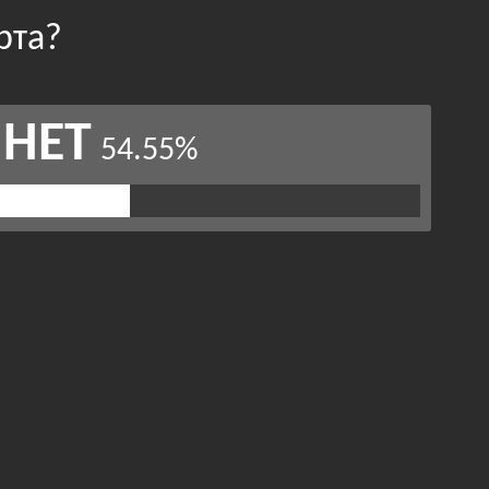
рта?
НЕТ
54.55%