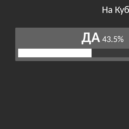
На Ку
ДА
43.5%