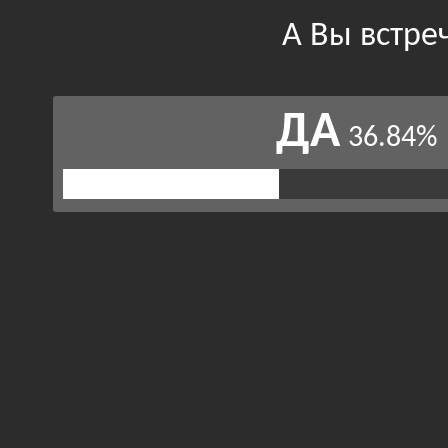
А Вы встре
ДА
36.84%