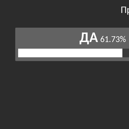
П
ДА
61.73%