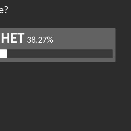
е?
НЕТ
38.27%