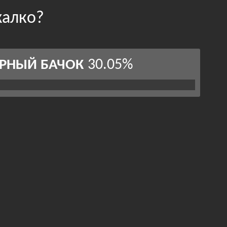
жалко?
30.05%
РНЫЙ БАЧОК